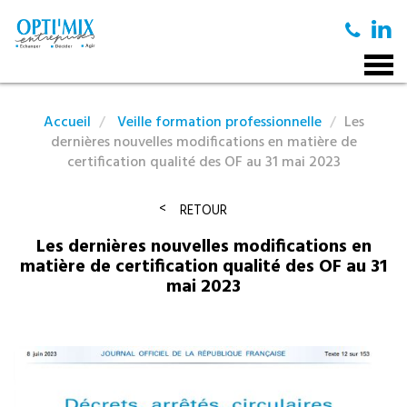
Togg
navig
Accueil
Veille formation professionnelle
Les
dernières nouvelles modifications en matière de
certification qualité des OF au 31 mai 2023
RETOUR
Les dernières nouvelles modifications en
matière de certification qualité des OF au 31
mai 2023